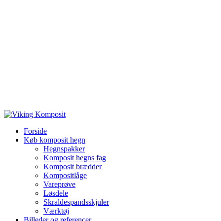
Forside
Køb komposit hegn
Hegnspakker
Komposit hegns fag
Komposit brædder
Kompositlåge
Vareprøve
Løsdele
Skraldespandsskjuler
Værktøj
Billeder og referencer