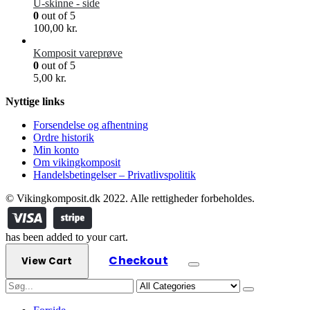
U-skinne - side
0
out of 5
100,00
kr.
Komposit vareprøve
0
out of 5
5,00
kr.
Nyttige links
Forsendelse og afhentning
Ordre historik
Min konto
Om vikingkomposit
Handelsbetingelser – Privatlivspolitik
© Vikingkomposit.dk 2022. Alle rettigheder forbeholdes.
has been added to your cart.
Checkout
View Cart