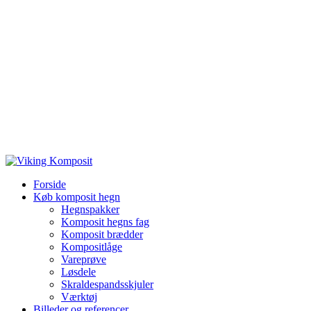
Forside
Køb komposit hegn
Hegnspakker
Komposit hegns fag
Komposit brædder
Kompositlåge
Vareprøve
Løsdele
Skraldespandsskjuler
Værktøj
Billeder og referencer