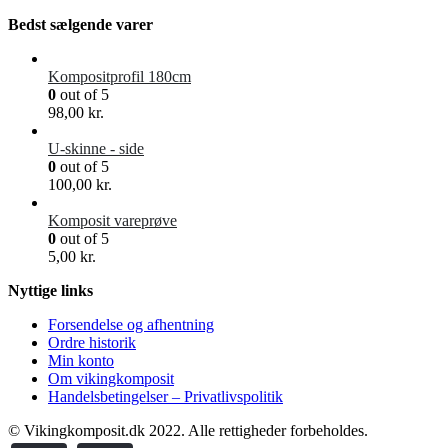
Bedst sælgende varer
Kompositprofil 180cm
0
out of 5
98,00
kr.
U-skinne - side
0
out of 5
100,00
kr.
Komposit vareprøve
0
out of 5
5,00
kr.
Nyttige links
Forsendelse og afhentning
Ordre historik
Min konto
Om vikingkomposit
Handelsbetingelser – Privatlivspolitik
© Vikingkomposit.dk 2022. Alle rettigheder forbeholdes.