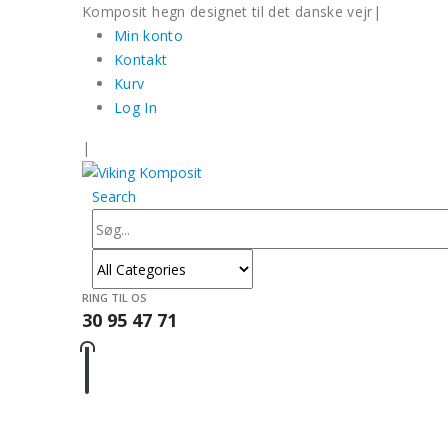
Komposit hegn designet til det danske vejr
|
Min konto
Kontakt
Kurv
Log In
|
Search
RING TIL OS
30 95 47 71