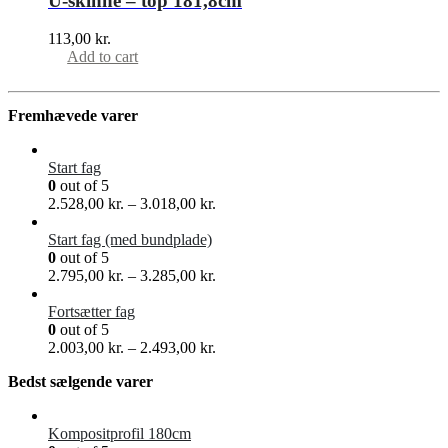
U-skinne – top 181,8cm
113,00
kr.
Add to cart
Fremhævede varer
Start fag
0
out of 5
2.528,00
kr.
–
3.018,00
kr.
Start fag (med bundplade)
0
out of 5
2.795,00
kr.
–
3.285,00
kr.
Fortsætter fag
0
out of 5
2.003,00
kr.
–
2.493,00
kr.
Bedst sælgende varer
Kompositprofil 180cm