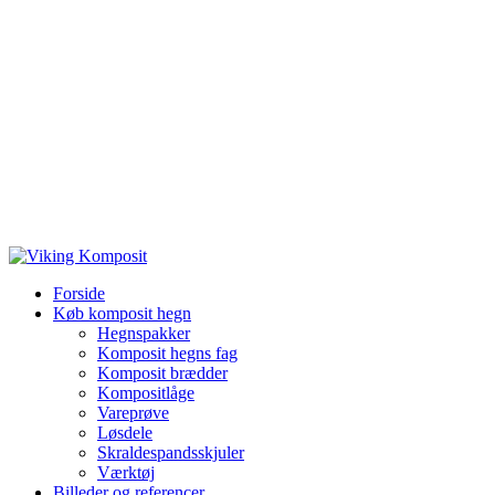
Forside
Køb komposit hegn
Hegnspakker
Komposit hegns fag
Komposit brædder
Kompositlåge
Vareprøve
Løsdele
Skraldespandsskjuler
Værktøj
Billeder og referencer