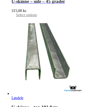
U-skinne – side – 45 grader
315,00
kr.
Select options
Løsdele